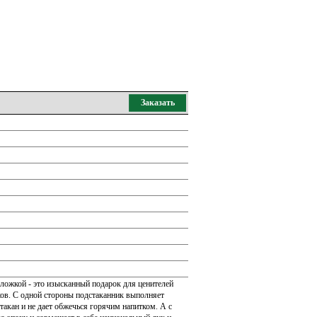
Заказать
ложкой - это изысканный подарок для ценителей
ков. С одной стороны подстаканник выполняет
акан и не дает обжечься горячим напитком. А с