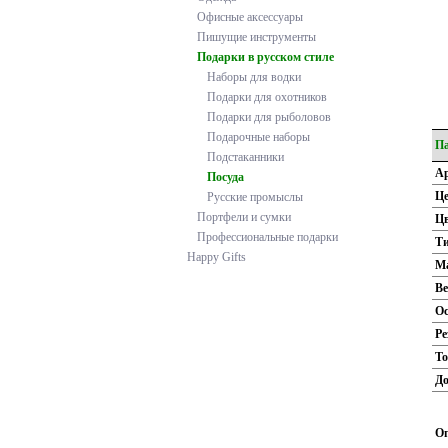
Офисные аксессуары
Пишущие инструменты
Подарки в русском стиле
Наборы для водки
Подарки для охотников
Подарки для рыболовов
Подарочные наборы
П
Подстаканники
А
Посуда
Це
Русские промыслы
Портфели и сумки
Цв
Профессиональные подарки
Ти
Happy Gifts
М
Ве
Ос
Ре
То
До
Оп