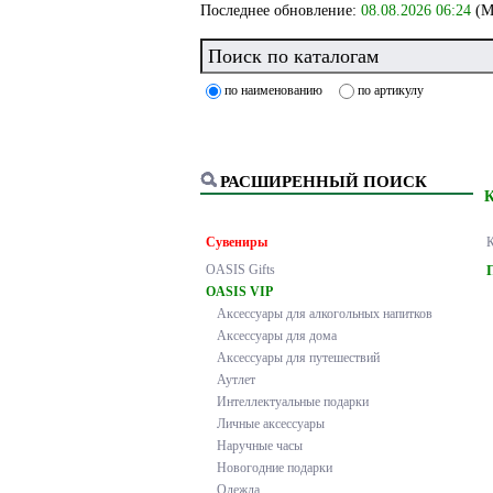
Последнее обновление:
08.08.2026 06:24
(М
по наименованию
по артикулу
РАСШИРЕННЫЙ ПОИСК
Сувениры
К
OASIS Gifts
OASIS VIP
Аксессуары для алкогольных напитков
Аксессуары для дома
Аксессуары для путешествий
Аутлет
Интеллектуальные подарки
Личные аксессуары
Наручные часы
Новогодние подарки
Одежда