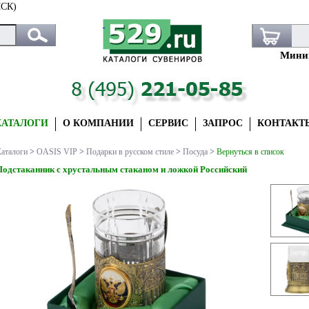
СК)
Миним
КАТАЛОГИ
О КОМПАНИИ
СЕРВИС
ЗАПРОС
КОНТАКТ
аталоги
>
OASIS VIP
>
Подарки в русском стиле
>
Посуда
>
Вернуться в список
Подстаканник с хрустальным стаканом и ложкой Российский