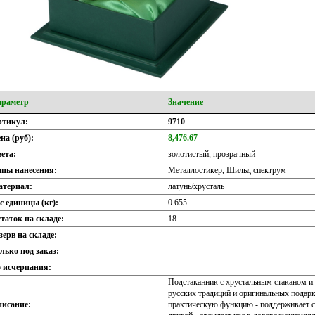
араметр
Значение
ртикул:
9710
на (руб):
8,476.67
ета:
золотистый, прозрачный
пы нанесения:
Металлостикер, Шильд спектрум
атериал:
латунь/хрусталь
с единицы (кг):
0.655
таток на складе:
18
зерв на складе:
лько под заказ:
 исчерпания:
Подстаканник с хрустальным стаканом и 
русских традиций и оригинальных подар
исание:
практическую функцию - поддерживает ст